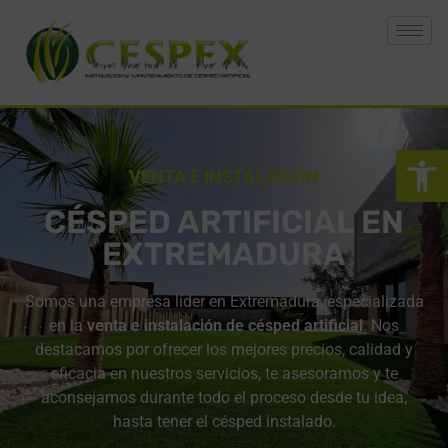
Abrir 
VENTA E INSTALACIÓN
CÉSPED ARTIFICIAL EN
EXTREMADURA
Somos una empresa líder en Extremadura, especializada
en la
venta e instalación de césped artificial
. Nos
destacamos por ofrecer los mejores precios, calidad y
eficacia en nuestros servicios, te asesoramos y te
aconsejamos durante todo el proceso desde tu idea,
hasta tener el césped instalado.