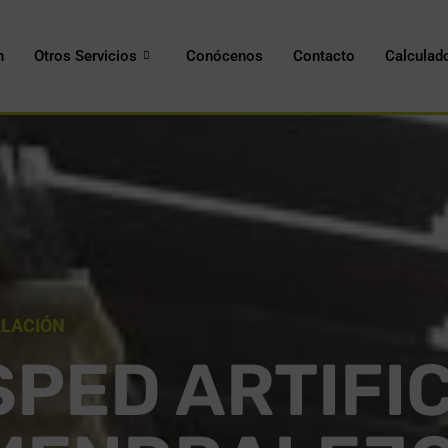
n
Otros Servicios
Conócenos
Contacto
Calculad
ALACIÓN
PED ARTIFIC