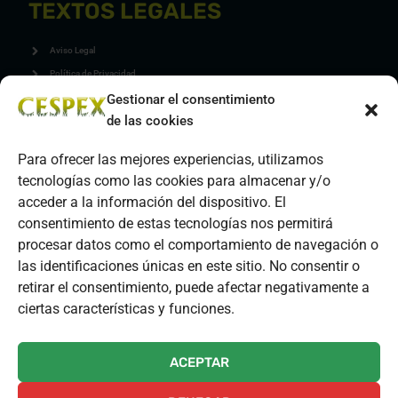
TEXTOS LEGALES
Aviso Legal
Política de Privacidad
Gestionar el consentimiento
Política de Cookies
de las cookies
Política de Calidad y Medio Ambiente
Para ofrecer las mejores experiencias, utilizamos
GESTIONAR COOKIES
tecnologías como las cookies para almacenar y/o
acceder a la información del dispositivo. El
CONTACTO
consentimiento de estas tecnologías nos permitirá
procesar datos como el comportamiento de navegación o
C. Huesca, 16, 06800 Mérida, Badajoz
las identificaciones únicas en este sitio. No consentir o
Mail: info@cespex.com
retirar el consentimiento, puede afectar negativamente a
ciertas características y funciones.
Telefono: 615 83 21 38
ACEPTAR