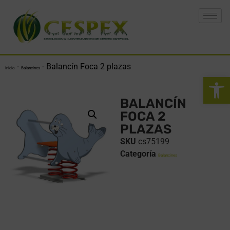
-
-
Balancín Foca 2 plazas
Inicio
Balancines
Abrir 
BALANCÍN
FOCA 2
PLAZAS
SKU
cs75199
Categoría
Balancines