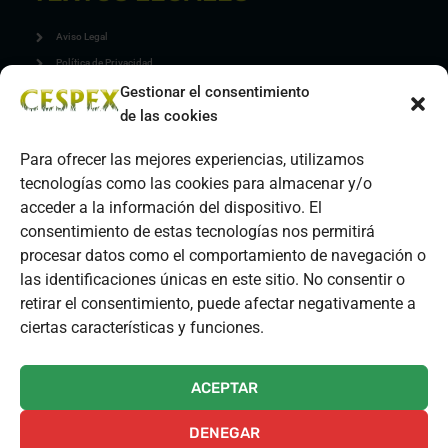
Aviso Legal
Política de Privacidad
Gestionar el consentimiento
Política de Cookies
de las cookies
Política de Calidad y Medio Ambiente
Para ofrecer las mejores experiencias, utilizamos
GESTIONAR COOKIES
tecnologías como las cookies para almacenar y/o
acceder a la información del dispositivo. El
CONTACTO
consentimiento de estas tecnologías nos permitirá
procesar datos como el comportamiento de navegación o
C. Huesca, 16, 06800 Mérida, Badajoz
las identificaciones únicas en este sitio. No consentir o
Mail: info@cespex.com
retirar el consentimiento, puede afectar negativamente a
ciertas características y funciones.
Telefono: 615 83 21 38
ACEPTAR
Copyright © 2011 -2024 CESPEX S.L. All rights reserved.
DENEGAR