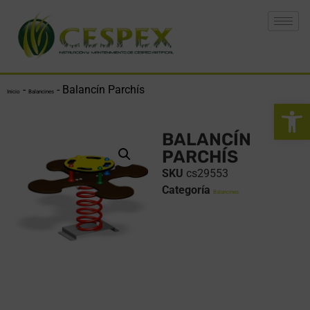
-
-
Balancín Parchís
Inicio
Balancines
Abrir 
BALANCÍN
PARCHÍS
SKU
cs29553
Categoría
Balancines