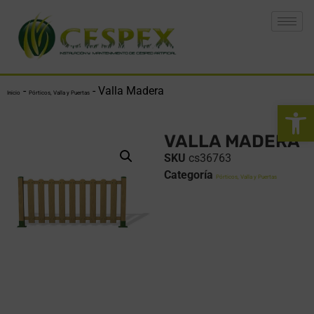
-
-
Valla Madera
Inicio
Pórticos, Valla y Puertas
Abrir 
VALLA MADERA
SKU
cs36763
Categoría
Pórticos, Valla y Puertas