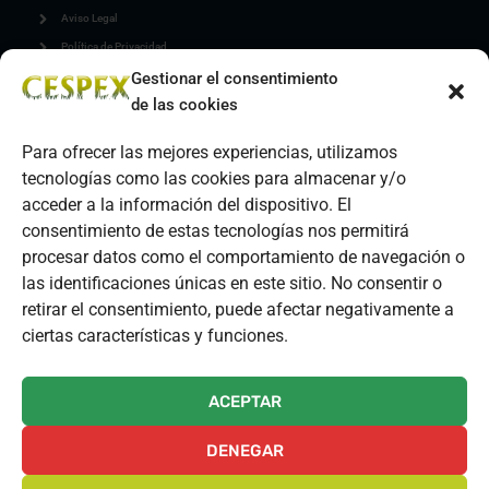
Aviso Legal
Política de Privacidad
Gestionar el consentimiento
Política de Cookies
de las cookies
Política de Calidad y Medio Ambiente
Para ofrecer las mejores experiencias, utilizamos
GESTIONAR COOKIES
tecnologías como las cookies para almacenar y/o
acceder a la información del dispositivo. El
CONTACTO
consentimiento de estas tecnologías nos permitirá
procesar datos como el comportamiento de navegación o
C. Huesca, 16, 06800 Mérida, Badajoz
las identificaciones únicas en este sitio. No consentir o
Mail: info@cespex.com
retirar el consentimiento, puede afectar negativamente a
ciertas características y funciones.
Telefono: 615 83 21 38
ACEPTAR
Copyright © 2011 -2024 CESPEX S.L. All rights reserved.
DENEGAR